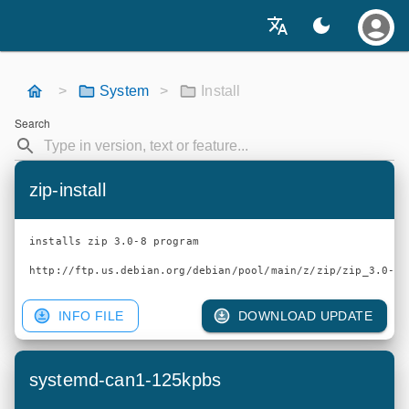
>
System
>
Install
Search
zip-install
installs zip 3.0-8 program

INFO FILE
DOWNLOAD UPDATE
systemd-can1-125kpbs