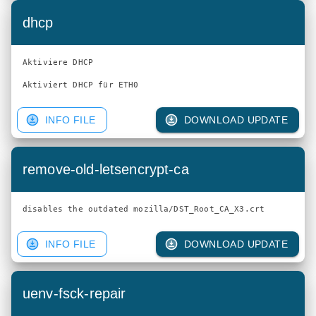
dhcp
Aktiviere DHCP

Aktiviert DHCP für ETH0
INFO FILE
DOWNLOAD UPDATE
remove-old-letsencrypt-ca
INFO FILE
DOWNLOAD UPDATE
uenv-fsck-repair