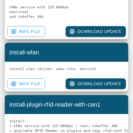
CANx service with 125'000bps

User=root

INFO FILE
DOWNLOAD UPDATE
install-wlan
INFO FILE
DOWNLOAD UPDATE
install-plugin-rfid-reader-with-can1
Install: 

+ CAN1 service with 125'000bps / root/ txbuffer 300

+ available RFID Reader in plugins and copy rfid-conf file