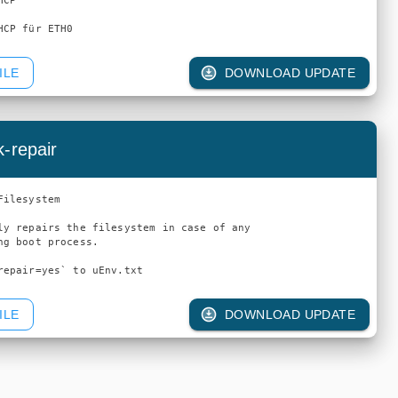
P

HCP für ETH0
ILE
DOWNLOAD UPDATE
k-repair
ilesystem

ly repairs the filesystem in case of any 

ng boot process.

ILE
DOWNLOAD UPDATE