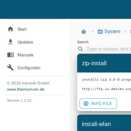
Start
>
System
>
Updates
Search
Manuals
zip-install
Configurator
installs zip 3.0-8 progr
© 2024 Intronik GmbH
www.thermonom.de
Version 1.1.15
INFO FILE
install-wlan