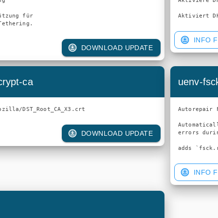
g

Aktiviere DHC
tzung für

Aktiviert D
INFO F
DOWNLOAD UPDATE
crypt-ca
uenv-fsc
Autorepair F
Automatical
errors duri
DOWNLOAD UPDATE
INFO F