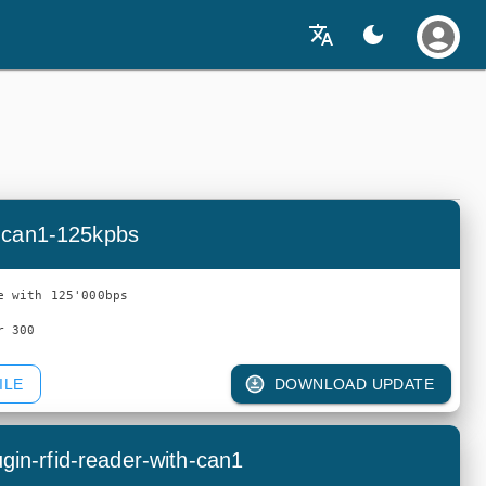
-can1-125kpbs
e with 125'000bps

ILE
DOWNLOAD UPDATE
lugin-rfid-reader-with-can1