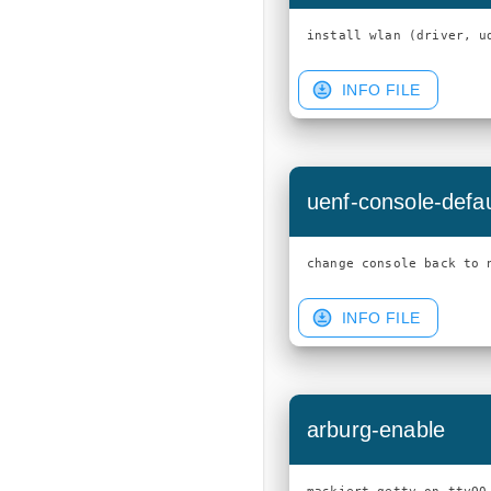
INFO FILE
uenf-console-defau
INFO FILE
arburg-enable