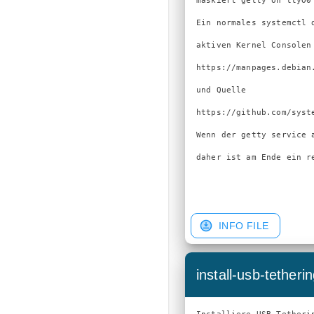
maskiert getty on ttyO0
Ein normales systemctl 
aktiven Kernel Consolen 
https://manpages.debian
und Quelle

https://github.com/syst
Wenn der getty service 
daher ist am Ende ein re
INFO FILE
install-usb-tetheri