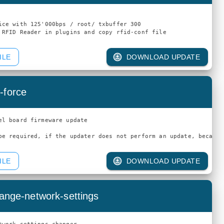
ice with 125'000bps / root/ txbuffer 300

 RFID Reader in plugins and copy rfid-conf file
ILE
DOWNLOAD UPDATE
-force
el board firmeware update

ILE
DOWNLOAD UPDATE
hange-network-settings