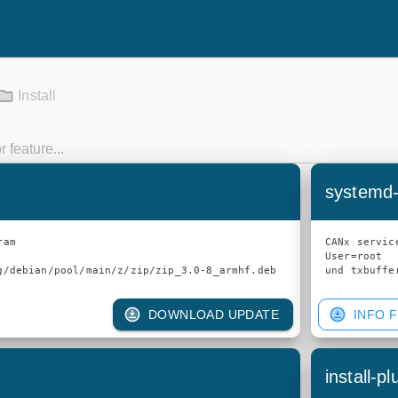
Install
systemd
am

CANx servic
User=root

DOWNLOAD UPDATE
INFO F
install-p