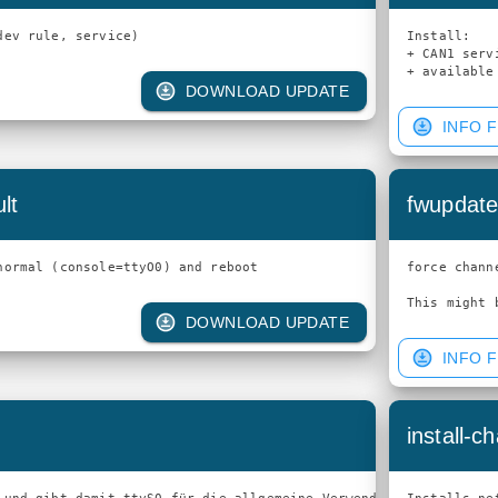
Install: 

+ CAN1 serv
+ available
DOWNLOAD UPDATE
INFO F
lt
fwupdate
force chann
DOWNLOAD UPDATE
INFO F
install-c