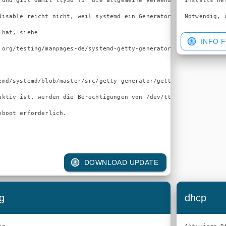
 und gibt damit ttyS0 für die allgemeine Verwendung frei

Installs net
disable reicht nicht, weil systemd ein Generator für alle

Notwendig, 
hat, siehe

INFO F
.org/testing/manpages-de/systemd-getty-generator.8.de.html

emd/systemd/blob/master/src/getty-generator/getty-generator.c

aktiv ist, werden die Berechtigungen von /dev/ttyO0 modifiziert,
boot erforderlich.

DOWNLOAD UPDATE
ng
dhcp