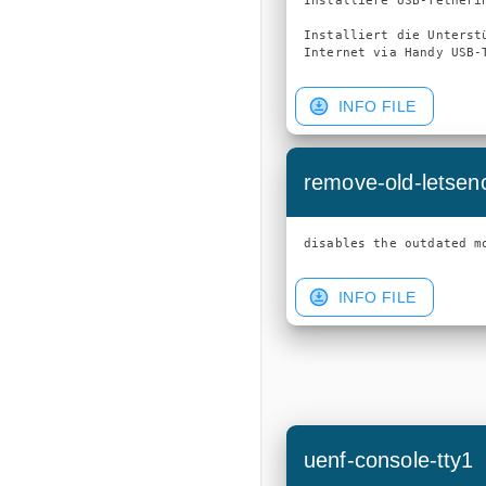
Installiere USB-Tetherin
Installiert die Unterstü
INFO FILE
remove-old-letsen
INFO FILE
uenf-console-tty1