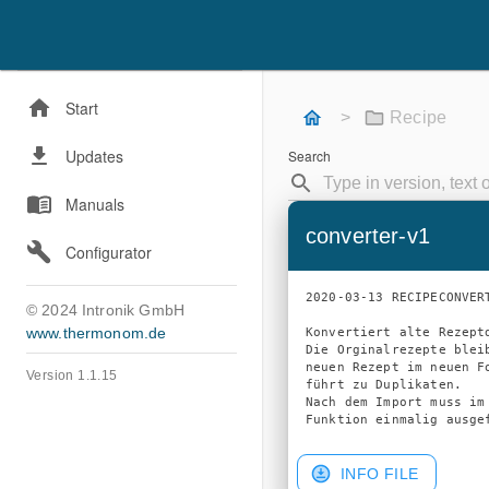
Start
>
Recipe
Updates
Search
Manuals
converter-v1
Configurator
2020-03-13 RECIPECONVERT
© 2024 Intronik GmbH
www.thermonom.de
Konvertiert alte Rezept
Die Orginalrezepte blei
neuen Rezept im neuen F
Version 1.1.15
führt zu Duplikaten.

Nach dem Import muss im
INFO FILE